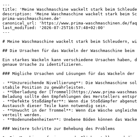
---

title: 'Meine Waschmaschine wackelt stark beim Schleude
description: 'Meine Waschmaschine wackelt stark beim Sc
prima-waschmaschinen.de'

canonical_url: 'https://www.prima-waschmaschinen.de/faq
last_modified: '2026-07-25T16:57:48+02:00'

---

# Meine Waschmaschine wackelt stark beim Schleudern, wi
## Die Ursachen für das Wackeln der Waschmaschine beim 
Ein starkes Wackeln kann verschiedene Ursachen haben, d
genaue Ursache zu identifizieren.

### Mögliche Ursachen und Lösungen für das Wackeln der 
- **Unzureichende Nivellierung**: Die Waschmaschine sol
stabile Position zu gewährleisten.

- **Überladung der [Trommel](https://www.prima-waschmas
Beladung sollte den Empfehlungen des Herstellers entspr
- **Defekte Stoßdämpfer**: Wenn die Stoßdämpfer abgenut
Austausch dieser Teile kann notwendig sein.

- **Unwucht in der Trommel**: Wenn die Wäsche ungleichm
verteilt werden.

- **Bodenunebenheiten**: Unebene Böden können das Wacke
### Weitere Schritte zur Behebung des Problems
