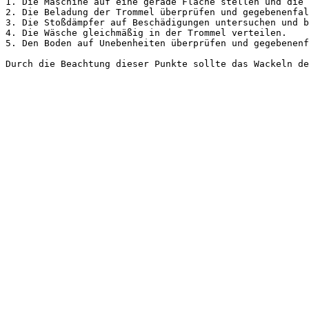
1. Die Maschine auf eine gerade Fläche stellen und die 
2. Die Beladung der Trommel überprüfen und gegebenenfal
3. Die Stoßdämpfer auf Beschädigungen untersuchen und b
4. Die Wäsche gleichmäßig in der Trommel verteilen.

5. Den Boden auf Unebenheiten überprüfen und gegebenenf