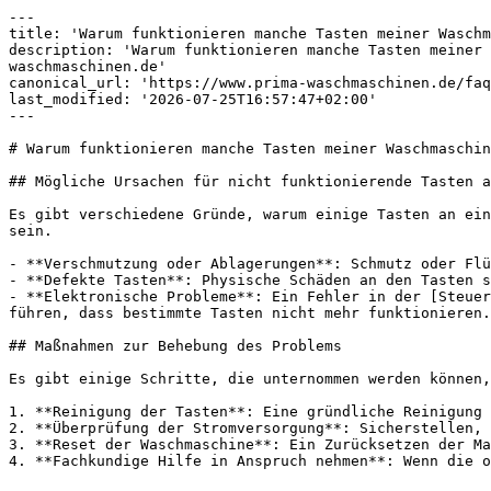
---

title: 'Warum funktionieren manche Tasten meiner Waschm
description: 'Warum funktionieren manche Tasten meiner 
waschmaschinen.de'

canonical_url: 'https://www.prima-waschmaschinen.de/faq
last_modified: '2026-07-25T16:57:47+02:00'

---

# Warum funktionieren manche Tasten meiner Waschmaschin
## Mögliche Ursachen für nicht funktionierende Tasten a
Es gibt verschiedene Gründe, warum einige Tasten an ein
sein.

- **Verschmutzung oder Ablagerungen**: Schmutz oder Flü
- **Defekte Tasten**: Physische Schäden an den Tasten s
- **Elektronische Probleme**: Ein Fehler in der [Steuer
führen, dass bestimmte Tasten nicht mehr funktionieren.

## Maßnahmen zur Behebung des Problems

Es gibt einige Schritte, die unternommen werden können,
1. **Reinigung der Tasten**: Eine gründliche Reinigung 
2. **Überprüfung der Stromversorgung**: Sicherstellen, 
3. **Reset der Waschmaschine**: Ein Zurücksetzen der Ma