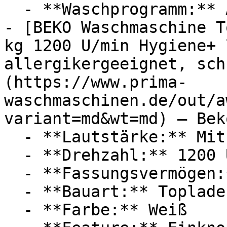
  - **Waschprogramm:** Allergie-Programm

- [BEKO Waschmaschine T
kg 1200 U/min Hygiene+ 
allergikergeeignet, sch
(https://www.prima-
waschmaschinen.de/out/a
variant=md&wt=md) — Beko
  - **Lautstärke:** Mit 79 dB Lautstärke

  - **Drehzahl:** 1200 U/Min

  - **Fassungsvermögen:** Mit 6kg Fassungsvermögen

  - **Bauart:** Toplader

  - **Farbe:** Weiß
