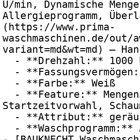
U/min, Dynamische Menge
Allergieprogramm, Überl
(https://www.prima-
waschmaschinen.de/out/a
variant=md&wt=md) — Han
  - **Drehzahl:** 1000 U/Min

  - **Fassungsvermögen:** Mit 5kg Fassungsvermögen

  - **Farbe:** Weiß

  - **Feature:** Mengenautomatik, 
Startzeitvorwahl, Schau
  - **Attribut:** geräuschlos, vollautomatisch

  - **Waschprogramm:** Allergie-Programm

- [BAUKNECHT Waschmasch