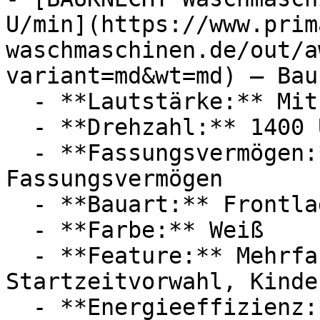
U/min](https://www.prim
waschmaschinen.de/out/a
variant=md&wt=md) — Bau
  - **Lautstärke:** Mit 76 dB Lautstärke

  - **Drehzahl:** 1400 U/Min

  - **Fassungsvermögen:** Mit 10kg 
Fassungsvermögen

  - **Bauart:** Frontlader

  - **Farbe:** Weiß

  - **Feature:** Mehrfachwasserschutz, 
Startzeitvorwahl, Kinde
  - **Energieeffizienz:** Energieeffizienzklasse A
