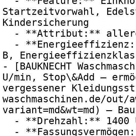
  - **Feature:** Einknopfbedienung, 
Startzeitvorwahl, Edels
Kindersicherung

  - **Attribut:** allergikergeeignet, pflegeleicht

  - **Energieeffizienz:** Energieeffizienzklasse 
B, Energieeffizienzklass
- [BAUKNECHT Waschmasch
U/min, Stop\&Add – ermö
vergessener Kleidungsst
waschmaschinen.de/out/a
variant=md&wt=md) — Bau
  - **Drehzahl:** 1400 U/Min

  - **Fassungsvermögen:** Mit 8kg Fassungsvermögen
