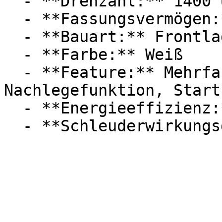
  - **Drehzahl:** 1400 U/Min

  - **Fassungsvermögen:** Mit 8kg Fassungsvermögen

  - **Bauart:** Frontlader

  - **Farbe:** Weiß

  - **Feature:** Mehrfachwasserschutz, 
Nachlegefunktion, Start
  - **Energieeffizienz:** Energieeffizienzklasse A
