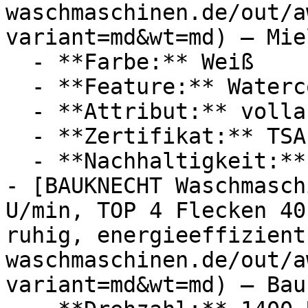
waschmaschinen.de/out/a
variant=md&wt=md) — Miel
  - **Farbe:** Weiß

  - **Feature:** Watercontrol-System

  - **Attribut:** vollautomatisch

  - **Zertifikat:** TSA Siegel

  - **Nachhaltigkeit:** energieeffizient

- [BAUKNECHT Waschmasch
U/min, TOP 4 Flecken 40
ruhig, energieeffizient
waschmaschinen.de/out/a
variant=md&wt=md) — Bau