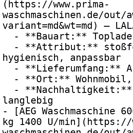
(https://www.prima-
waschmaschinen.de/out/a
variant=md&wt=md) — LALA
  - **Bauart:** Toplader

  - **Attribut:** stoßfest, geräuschlos, 
hygienisch, anpassbar

  - **Lieferumfang:** Abdeckung

  - **Ort:** Wohnmobil, Unterwegs

  - **Nachhaltigkeit:** energieeffizient, 
langlebig

- [AEG Waschmaschine 60
kg 1400 U/min](https://
waschmaschinen.de/out/a