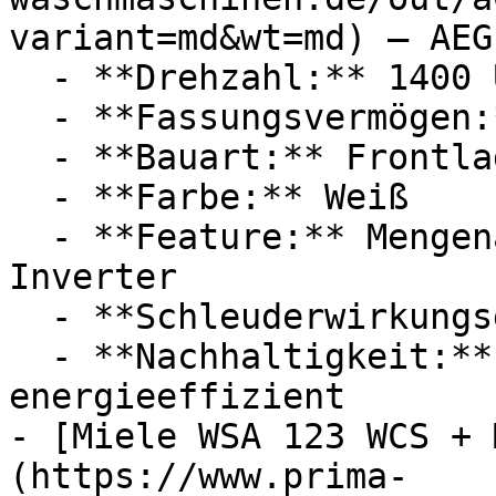
variant=md&wt=md) — AEG

  - **Drehzahl:** 1400 U/Min

  - **Fassungsvermögen:** Mit 8kg Fassungsvermögen

  - **Bauart:** Frontlader

  - **Farbe:** Weiß

  - **Feature:** Mengenautomatik, Schontrommel, 
Inverter

  - **Schleuderwirkungsgrad:** 1400 U/min

  - **Nachhaltigkeit:** langlebig, 
energieeffizient

- [Miele WSA 123 WCS + 
(https://www.prima-