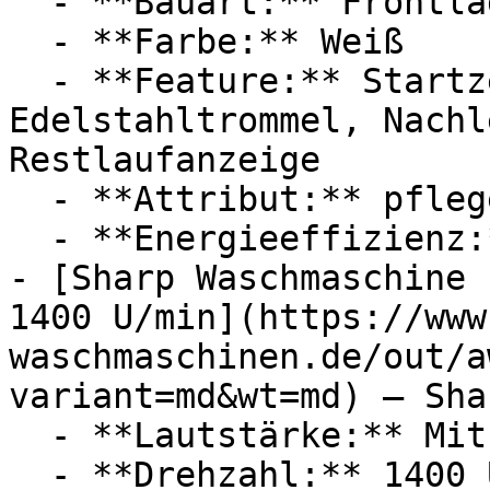
  - **Bauart:** Frontlader

  - **Farbe:** Weiß

  - **Feature:** Startzeitvorwahl, 
Edelstahltrommel, Nachl
Restlaufanzeige

  - **Attribut:** pflegeleicht

  - **Energieeffizienz:** Energieeffizienzklasse A

- [Sharp Waschmaschine 
1400 U/min](https://www
waschmaschinen.de/out/a
variant=md&wt=md) — Shar
  - **Lautstärke:** Mit 76 dB Lautstärke

  - **Drehzahl:** 1400 U/Min
