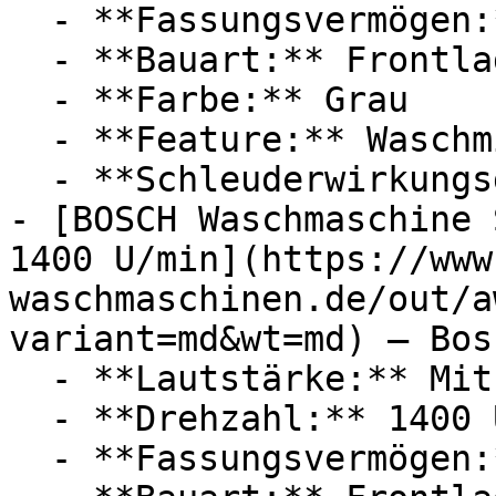
  - **Fassungsvermögen:** Mit 9kg Fassungsvermögen

  - **Bauart:** Frontlader

  - **Farbe:** Grau

  - **Feature:** Waschmitteldosierung

  - **Schleuderwirkungsgrad:** 1400 U/min

- [BOSCH Waschmaschine 
1400 U/min](https://www
waschmaschinen.de/out/a
variant=md&wt=md) — Bosc
  - **Lautstärke:** Mit 70 dB Lautstärke

  - **Drehzahl:** 1400 U/Min

  - **Fassungsvermögen:** Mit 8kg Fassungsvermögen
