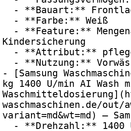
  - **Bauart:** Frontlader

  - **Farbe:** Weiß

  - **Feature:** Mengenautomatik, Überlaufschutz, 
Kindersicherung

  - **Attribut:** pflegeleicht, freistehend

  - **Nutzung:** Vorwäsche, Buntwäsche, Feinwäsche

- [Samsung Waschmaschin
kg 1400 U/min AI Wash m
Waschmitteldosierung](h
waschmaschinen.de/out/a
variant=md&wt=md) — Sams
  - **Drehzahl:** 1400 U/Min
