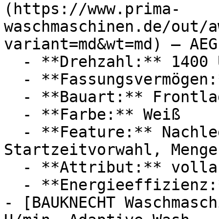
(https://www.prima-
waschmaschinen.de/out/a
variant=md&wt=md) — AEG

  - **Drehzahl:** 1400 U/Min

  - **Fassungsvermögen:** Mit 8kg Fassungsvermögen

  - **Bauart:** Frontlader

  - **Farbe:** Weiß

  - **Feature:** Nachlegefunktion, 
Startzeitvorwahl, Menge
  - **Attribut:** vollautomatisch

  - **Energieeffizienz:** Energieeffizienzklasse A

- [BAUKNECHT Waschmasch