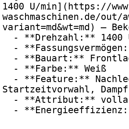
1400 U/min](https://www
waschmaschinen.de/out/a
variant=md&wt=md) — Beko
  - **Drehzahl:** 1400 U/Min

  - **Fassungsvermögen:** Mit 8kg Fassungsvermögen

  - **Bauart:** Frontlader

  - **Farbe:** Weiß

  - **Feature:** Nachlegefunktion, 
Startzeitvorwahl, Dampf
  - **Attribut:** vollautomatisch
