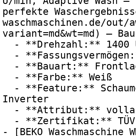
U/min, Adaptive Wash – 
perfekte Waschergebniss
waschmaschinen.de/out/a
variant=md&wt=md) — Bau
  - **Drehzahl:** 1400 U/Min

  - **Fassungsvermögen:** Mit 8kg Fassungsvermögen

  - **Bauart:** Frontlader

  - **Farbe:** Weiß

  - **Feature:** Schaumerkennung, Programmauswahl, 
Inverter

  - **Attribut:** vollautomatisch, geräuschlos

  - **Zertifikat:** TÜV

- [BEKO Waschmaschine W