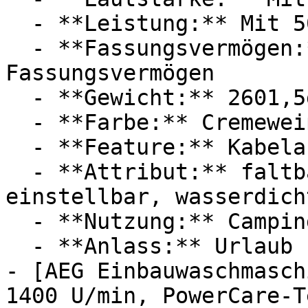
  - **Leistung:** Mit 50 Watt

  - **Fassungsvermögen:** Mit 1,5kg 
Fassungsvermögen

  - **Gewicht:** 2601,5g

  - **Farbe:** Cremeweiß

  - **Feature:** Kabelaufwicklung

  - **Attribut:** faltbar, vollautomatisch, 
einstellbar, wasserdicht
  - **Nutzung:** Camping

  - **Anlass:** Urlaub

- [AEG Einbauwaschmasch
1400 U/min, PowerCare-T