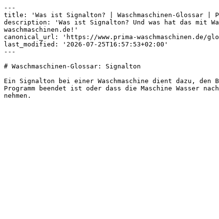
---

title: 'Was ist Signalton? | Waschmaschinen-Glossar | P
description: 'Was ist Signalton? Und was hat das mit Wa
waschmaschinen.de!'

canonical_url: 'https://www.prima-waschmaschinen.de/glo
last_modified: '2026-07-25T16:57:53+02:00'

---

# Waschmaschinen-Glossar: Signalton

Ein Signalton bei einer Waschmaschine dient dazu, den B
Programm beendet ist oder dass die Maschine Wasser nach