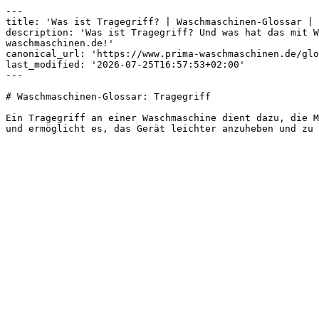
---

title: 'Was ist Tragegriff? | Waschmaschinen-Glossar | 
description: 'Was ist Tragegriff? Und was hat das mit W
waschmaschinen.de!'

canonical_url: 'https://www.prima-waschmaschinen.de/glo
last_modified: '2026-07-25T16:57:53+02:00'

---

# Waschmaschinen-Glossar: Tragegriff

Ein Tragegriff an einer Waschmaschine dient dazu, die M