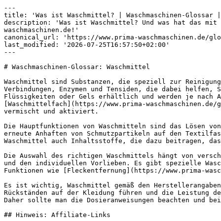
---

title: 'Was ist Waschmittel? | Waschmaschinen-Glossar |
description: 'Was ist Waschmittel? Und was hat das mit 
waschmaschinen.de!'

canonical_url: 'https://www.prima-waschmaschinen.de/glo
last_modified: '2026-07-25T16:57:50+02:00'

---

# Waschmaschinen-Glossar: Waschmittel

Waschmittel sind Substanzen, die speziell zur Reinigung
Verbindungen, Enzymen und Tensiden, die dabei helfen, S
Flüssigkeiten oder Gels erhältlich und werden je nach A
[Waschmittelfach](https://www.prima-waschmaschinen.de/g
vermischt und aktiviert.

Die Hauptfunktionen von Waschmitteln sind das Lösen von
erneute Anhaften von Schmutzpartikeln auf den Textilfas
Waschmittel auch Inhaltsstoffe, die dazu beitragen, das
Die Auswahl des richtigen Waschmittels hängt von versch
und den individuellen Vorlieben. Es gibt spezielle Wasc
Funktionen wie [Fleckentfernung](https://www.prima-wasc
Es ist wichtig, Waschmittel gemäß den Herstellerangaben
Rückständen auf der Kleidung führen und die Leistung de
Daher sollte man die Dosieranweisungen beachten und bei
## Hinweis: Affiliate-Links
