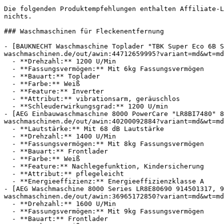
Die folgenden Produktempfehlungen enthalten Affiliate-L
nichts.

### Waschmaschinen für Fleckenentfernung

- [BAUKNECHT Waschmaschine Toplader "TBK Super Eco 6B S
waschmaschinen.de/out/awin:44712659995?variant=md&wt=md
  - **Drehzahl:** 1200 U/Min

  - **Fassungsvermögen:** Mit 6kg Fassungsvermögen

  - **Bauart:** Toplader

  - **Farbe:** Weiß

  - **Feature:** Inverter

  - **Attribut:** vibrationsarm, geräuschlos

  - **Schleuderwirkungsgrad:** 1200 U/min

- [AEG Einbauwaschmaschine 8000 PowerCare "LR8BI7480" 8
waschmaschinen.de/out/awin:40200092884?variant=md&wt=md
  - **Lautstärke:** Mit 68 dB Lautstärke

  - **Drehzahl:** 1400 U/Min

  - **Fassungsvermögen:** Mit 8kg Fassungsvermögen

  - **Bauart:** Frontlader

  - **Farbe:** Weiß

  - **Feature:** Nachlegefunktion, Kindersicherung

  - **Attribut:** pflegeleicht

  - **Energieeffizienz:** Energieeffizienzklasse A

- [AEG Waschmaschine 8000 Series LR8E80690 914501317, 9
waschmaschinen.de/out/awin:36965172850?variant=md&wt=md
  - **Drehzahl:** 1600 U/Min

  - **Fassungsvermögen:** Mit 9kg Fassungsvermögen

  - **Bauart:** Frontlader
