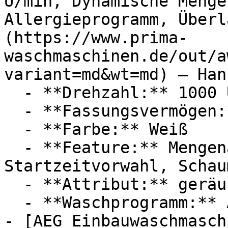
U/min, Dynamische Menge
Allergieprogramm, Überl
(https://www.prima-
waschmaschinen.de/out/a
variant=md&wt=md) — Han
  - **Drehzahl:** 1000 U/Min

  - **Fassungsvermögen:** Mit 5kg Fassungsvermögen

  - **Farbe:** Weiß

  - **Feature:** Mengenautomatik, 
Startzeitvorwahl, Schau
  - **Attribut:** geräuschlos, vollautomatisch

  - **Waschprogramm:** Allergie-Programm

- [AEG Einbauwaschmasch