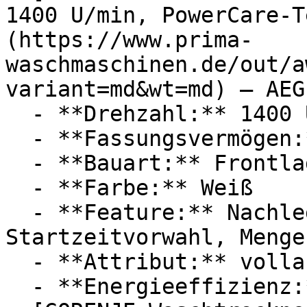
1400 U/min, PowerCare-T
(https://www.prima-
waschmaschinen.de/out/a
variant=md&wt=md) — AEG

  - **Drehzahl:** 1400 U/Min

  - **Fassungsvermögen:** Mit 8kg Fassungsvermögen

  - **Bauart:** Frontlader

  - **Farbe:** Weiß

  - **Feature:** Nachlegefunktion, 
Startzeitvorwahl, Menge
  - **Attribut:** vollautomatisch

  - **Energieeffizienz:** Energieeffizienzklasse A
