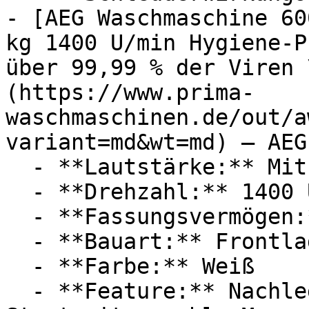
- [AEG Waschmaschine 60
kg 1400 U/min Hygiene-P
über 99,99 % der Viren 
(https://www.prima-
waschmaschinen.de/out/a
variant=md&wt=md) — AEG

  - **Lautstärke:** Mit 75 dB Lautstärke

  - **Drehzahl:** 1400 U/Min

  - **Fassungsvermögen:** Mit 7kg Fassungsvermögen

  - **Bauart:** Frontlader

  - **Farbe:** Weiß

  - **Feature:** Nachlegefunktion, 