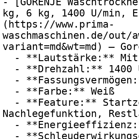
- [GORENJE Waschtrockne
kg, 6 kg, 1400 U/min, E
(https://www.prima-
waschmaschinen.de/out/a
variant=md&wt=md) — Gore
  - **Lautstärke:** Mit 72 dB Lautstärke

  - **Drehzahl:** 1400 U/Min

  - **Fassungsvermögen:** Mit 6kg Fassungsvermögen

  - **Farbe:** Weiß

  - **Feature:** Startzeitvorwahl, 
Nachlegefunktion, Restl
  - **Energieeffizienz:** Energieeffizienzklasse A

  - **Schleuderwirkungsgrad:** 1400 U/min
